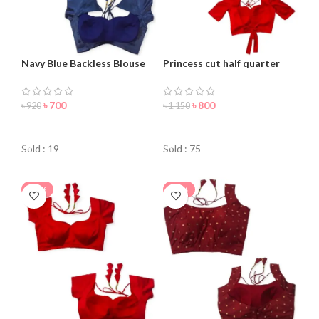
Navy Blue Backless Blouse
Princess cut half quarter
For Women
blouse for women
৳
700
৳
800
৳
920
৳
1,150
ORDER NOW
ORDER NOW
Sold : 19
Sold : 75
-15%
-24%