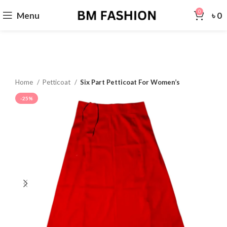
0
Menu
৳
0
Home
Petticoat
Six Part Petticoat For Women’s
-25%