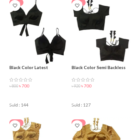
-13%
-24%
Black Color Latest
Black Color Semi Backless
Sleeveless Blouse For
Blouse For Women
Women
৳
700
৳
700
৳
800
৳
920
ORDER NOW
ORDER NOW
Sold : 144
Sold : 127
-30%
-27%