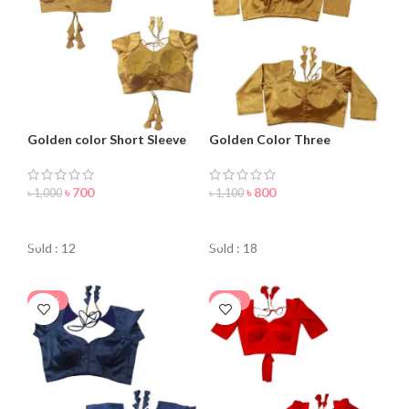
Golden color Short Sleeve
Golden Color Three
Blouse For Women
Quarter Blouse For Women
৳
700
৳
800
৳
1,000
৳
1,100
ORDER NOW
ORDER NOW
Sold : 12
Sold : 18
-24%
-30%