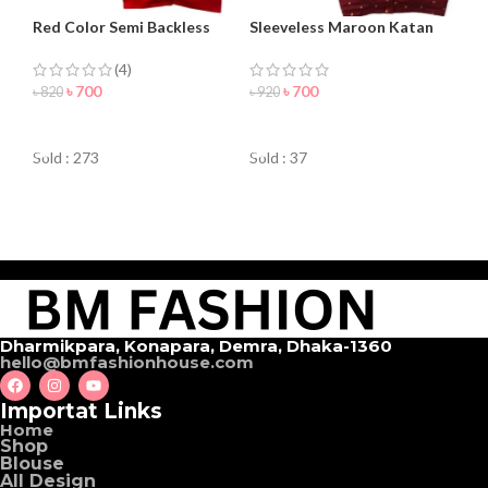
Red Color Semi Backless
Sleeveless Maroon Katan
Blouse For Women
Blouse For Women
(4)
৳
700
৳
700
৳
820
৳
920
ORDER NOW
ORDER NOW
Sold : 273
Sold : 37
Dharmikpara, Konapara, Demra, Dhaka-1360
hello@bmfashionhouse.com
Importat Links
Home
Shop
Blouse
All Design