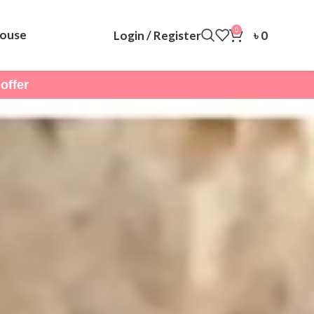
0
louse
Login / Register
৳
0
bmoffer