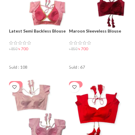
Latest Semi Backless Blouse
Maroon Sleeveless Blouse
for Women
For Women
৳
700
৳
700
৳
850
৳
850
ORDER NOW
ORDER NOW
Sold : 108
Sold : 67
-20%
-18%