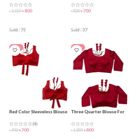
৳
800
৳
700
৳
1,150
৳
820
ORDER NOW
ORDER NOW
Sold : 75
Sold : 37
-25%
-20%
Red Color Sleeveless Blouse
Three Quarter Blouse For
For Women
Women
(4)
৳
700
৳
800
৳
930
৳
1,000