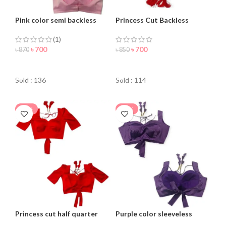
Pink color semi backless
Princess Cut Backless
Blouse for women
Blouse For Women
(1)
৳
700
৳
700
৳
870
৳
850
ORDER NOW
ORDER NOW
Sold : 136
Sold : 114
-30%
-15%
Princess cut half quarter
Purple color sleeveless
blouse for women
blouse for women