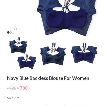
Click to enlarge
Navy Blue Backless Blouse For Women
৳
700
৳
920
Sold: 19