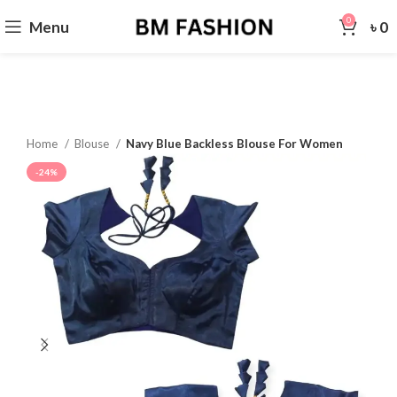
0
Menu
৳
0
Home
Blouse
Navy Blue Backless Blouse For Women
-24%