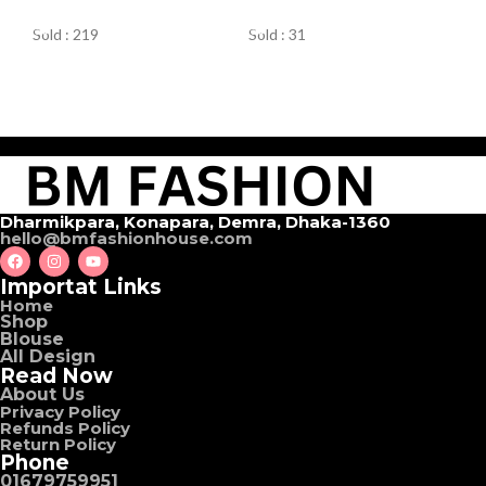
ORDER NOW
ORDER NOW
Sold : 219
Sold : 31
Dharmikpara, Konapara, Demra, Dhaka-1360
hello@bmfashionhouse.com
Importat Links
Home
Shop
Blouse
All Design
Read Now
About Us
Privacy Policy
Refunds Policy
Return Policy
Phone
01679759951