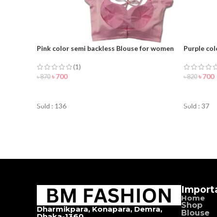
Pink color semi backless Blouse for women
Purple col
(1)
৳
700
৳
700
৳
870
৳
820
ORDER NOW
ORDER 
Sold : 136
Sold : 37
Import
Home
Shop
Dharmikpara, Konapara, Demra,
Blouse
Dhaka-1360