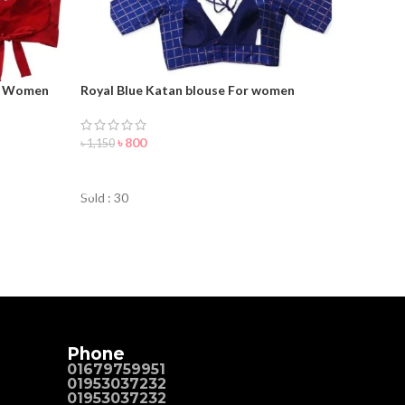
or Women
Royal Blue Katan blouse For women
৳
800
৳
1,150
ORDER NOW
Sold : 30
Phone
01679759951
01953037232
01953037232