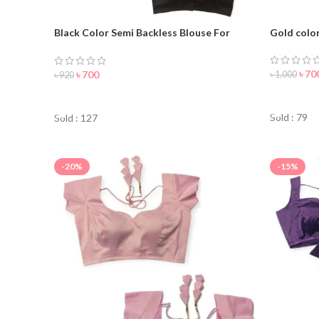
Black Color Semi Backless Blouse For
Gold colo
Women
৳
70
৳
700
৳
1,000
৳
920
ORDER 
ORDER NOW
Sold : 79
Sold : 127
-20%
-15%