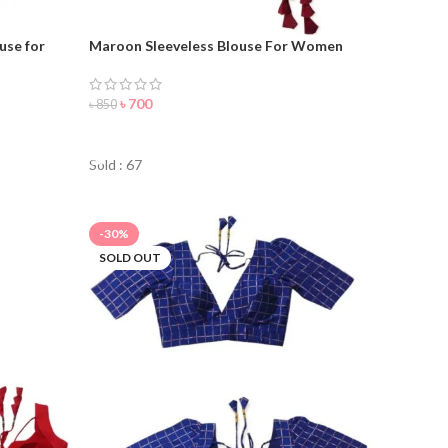
use for
Maroon Sleeveless Blouse For Women
৳
700
৳
850
ORDER NOW
Sold : 67
-30%
SOLD OUT