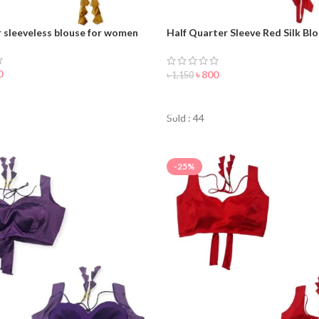
r sleeveless blouse for women
Half Quarter Sleeve Red Silk Blo
Women/Girls
0
৳
800
৳
1,150
NOW
ORDER NOW
Sold : 44
-25%