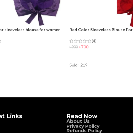
or sleeveless blouse for women
Red Color Sleeveless Blouse F
(4)
৳
700
৳
930
NOW
ORDER NOW
Sold : 219
at Links
Read Now
About Us
Privacy Policy
Refunds Policy