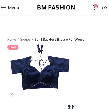
0
Menu
৳
0
Home
Blouse
Semi Backless Blouse For Women
-20%