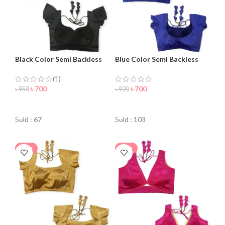
Black Color Semi Backless
Blue Color Semi Backless
Blouse for Women
Blouse For Women
(1)
৳
700
৳
700
৳
950
৳
920
ORDER NOW
ORDER NOW
Sold : 67
Sold : 103
-27%
-58%