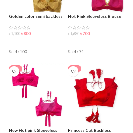
Golden color semi backless
Hot Pink Sleeveless Blouse
blouse for women
For Women
৳
800
৳
700
৳
1,100
৳
1,680
ORDER NOW
ORDER NOW
Sold : 100
Sold : 74
-24%
-18%
New Hot pink Sleeveless
Princess Cut Backless