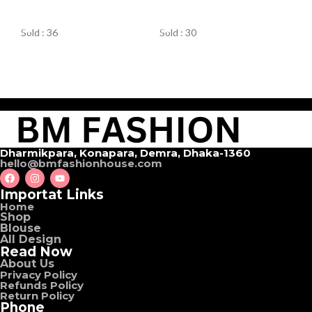
ORDER NOW
ORDER NOW
Sold : 36
Sold : 30
Dharmikpara, Konapara, Demra, Dhaka-1360
hello@bmfashionhouse.com
Importat Links
Home
Shop
Blouse
All Design
Read Now
About Us
Privacy Policy
Refunds Policy
Return Policy
Phone