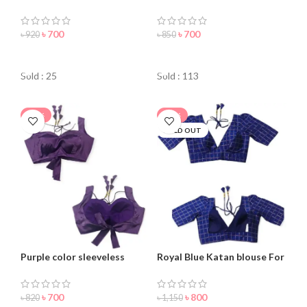
Blouse For Women
Blouse For Women
৳
700
৳
700
৳
920
৳
850
ORDER NOW
ORDER NOW
Sold : 25
Sold : 113
-15%
-30%
SOLD OUT
Purple color sleeveless
Royal Blue Katan blouse For
blouse for women
women
৳
700
৳
800
৳
820
৳
1,150