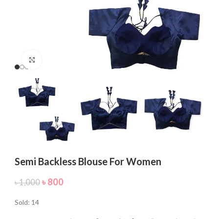
Click to enlarge
Semi Backless Blouse For Women
৳
800
৳
1,000
Sold: 14