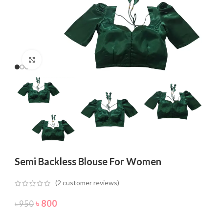
Click to enlarge
Semi Backless Blouse For Women
(
2
customer reviews)
৳
800
৳
950