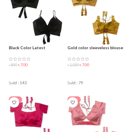
Black Color Latest
Gold color sleeveless blouse
Sleeveless Blouse For
for women
Women
৳
700
৳
700
৳
800
৳
1,000
ORDER NOW
ORDER NOW
Sold : 143
Sold : 79
-15%
-18%