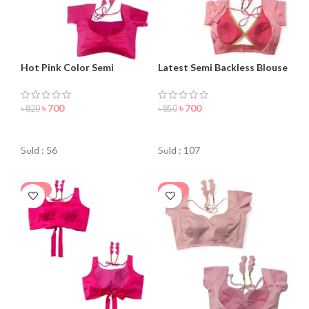
Hot Pink Color Semi
Latest Semi Backless Blouse
Backless Blouse For Women
for Women
৳
700
৳
700
৳
820
৳
850
ORDER NOW
ORDER NOW
Sold : 56
Sold : 107
-24%
-20%