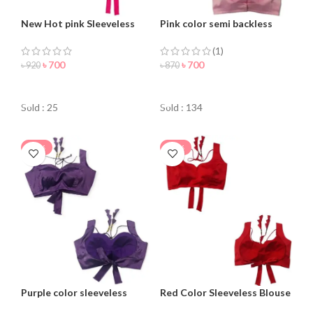
New Hot pink Sleeveless
Pink color semi backless
Blouse For Women
Blouse for women
(1)
৳
700
৳
700
৳
920
৳
870
ORDER NOW
ORDER NOW
Sold : 25
Sold : 134
-15%
-25%
Purple color sleeveless
Red Color Sleeveless Blouse
blouse for women
For Women