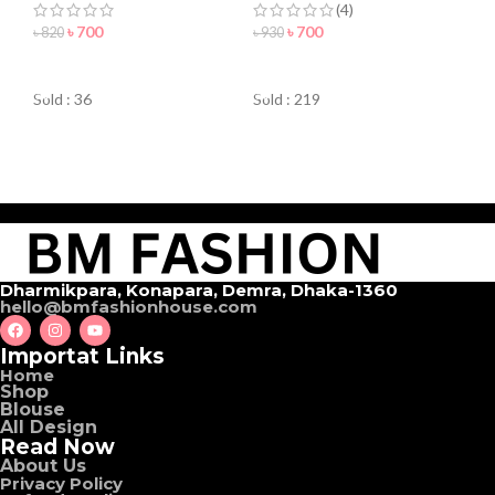
(4)
৳
700
৳
700
৳
820
৳
930
ORDER NOW
ORDER NOW
Sold : 36
Sold : 219
Dharmikpara, Konapara, Demra, Dhaka-1360
hello@bmfashionhouse.com
Importat Links
Home
Shop
Blouse
All Design
Read Now
About Us
Privacy Policy