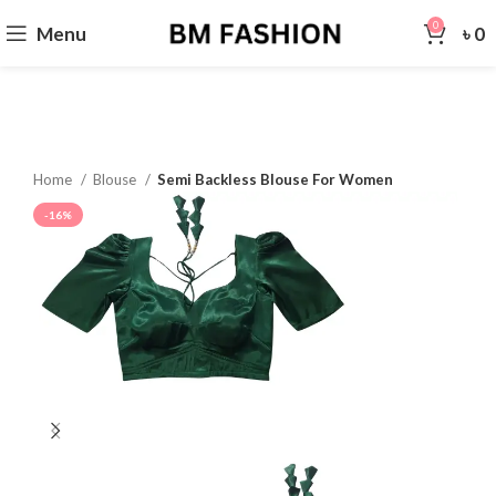
0
Menu
৳
0
Home
Blouse
Semi Backless Blouse For Women
-16%