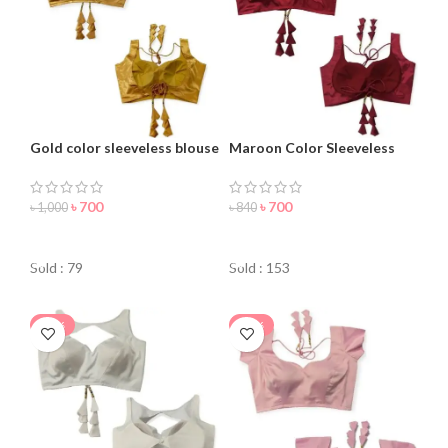
Gold color sleeveless blouse
Maroon Color Sleeveless
for women
Blouse For Women
৳
700
৳
700
৳
1,000
৳
840
ORDER NOW
ORDER NOW
Sold : 79
Sold : 153
-36%
-20%