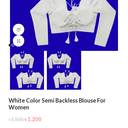
360 product view
Click to enlarge
White Color Semi Backless Blouse For
Women
৳
1,200
৳
1,500