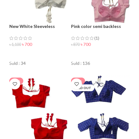
New White Sleeveless
Pink color semi backless
Blouse For Women
Blouse for women
(1)
৳
700
৳
700
৳
1,100
৳
870
ORDER NOW
ORDER NOW
Sold : 34
Sold : 136
-15%
-30%
SOLD OUT