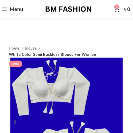
0
Menu
৳
0
Home
Blouse
White Color Semi Backless Blouse For Women
-20%