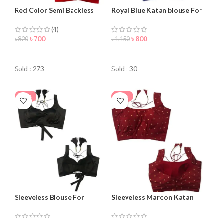
Red Color Semi Backless
Royal Blue Katan blouse For
Blouse For Women
women
(4)
৳
700
৳
800
৳
820
৳
1,150
ORDER NOW
ORDER NOW
Sold : 273
Sold : 30
-24%
-24%
Sleeveless Blouse For
Sleeveless Maroon Katan
Women – Best For You
Blouse For Women