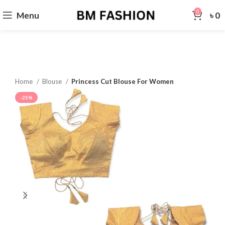
0
Menu
৳
0
Home
Blouse
Princess Cut Blouse For Women
-25%