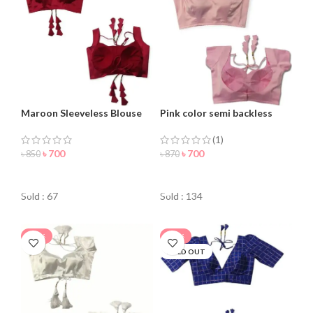
Maroon Sleeveless Blouse
Pink color semi backless
For Women
Blouse for women
(1)
৳
700
৳
700
৳
850
৳
870
ORDER NOW
ORDER NOW
Sold : 67
Sold : 134
-22%
-30%
SOLD OUT