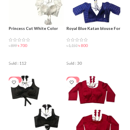
Princess Cut White Color
Royal Blue Katan blouse For
Backless Blouse For women
women
৳
700
৳
800
৳
899
৳
1,150
ORDER NOW
ORDER NOW
Sold : 112
Sold : 30
-24%
-20%