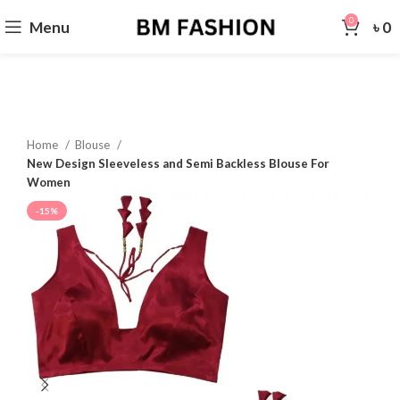
0
Menu
৳
0
Home
Blouse
New Design Sleeveless and Semi Backless Blouse For
Women
-15%