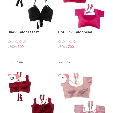
Black Color Latest
Hot Pink Color Semi
Sleeveless Blouse For
Backless Blouse For Women
Women
৳
700
৳
700
৳
800
৳
820
ORDER NOW
ORDER NOW
Sold : 144
Sold : 56
-18%
-20%