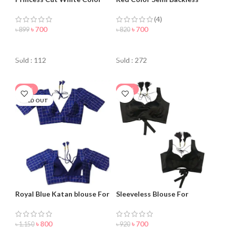
Backless Blouse For women
Blouse For Women
(4)
৳
700
৳
700
৳
899
৳
820
ORDER NOW
ORDER NOW
Sold : 112
Sold : 272
-30%
-24%
SOLD OUT
Royal Blue Katan blouse For
Sleeveless Blouse For
women
Women – Best For You
৳
800
৳
700
৳
1,150
৳
920