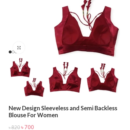
Click to enlarge
New Design Sleeveless and Semi Backless
Blouse For Women
৳
700
৳
820