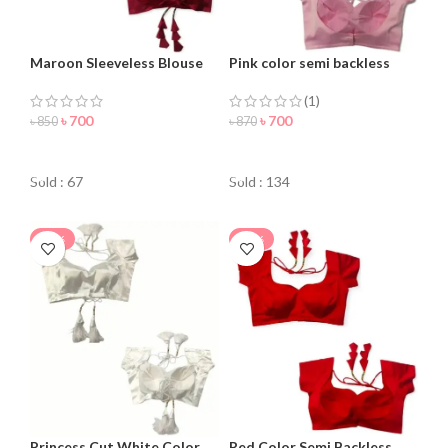
Maroon Sleeveless Blouse
Pink color semi backless
For Women
Blouse for women
(1)
৳
700
৳
700
৳
850
৳
870
ORDER NOW
ORDER NOW
Sold : 67
Sold : 134
-22%
-15%
Princess Cut White Color
Red Color Semi Backless