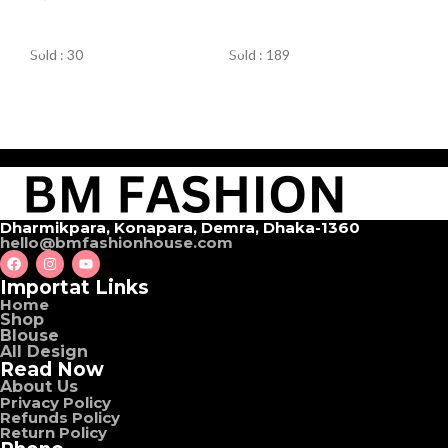
ORDER NOW
ORDER NOW
Sold : 30
Sold : 189
Dharmikpara, Konapara, Demra, Dhaka-1360
hello@bmfashionhouse.com
Importat Links
Home
Shop
Blouse
All Design
Read Now
About Us
Privacy Policy
Refunds Policy
Return Policy