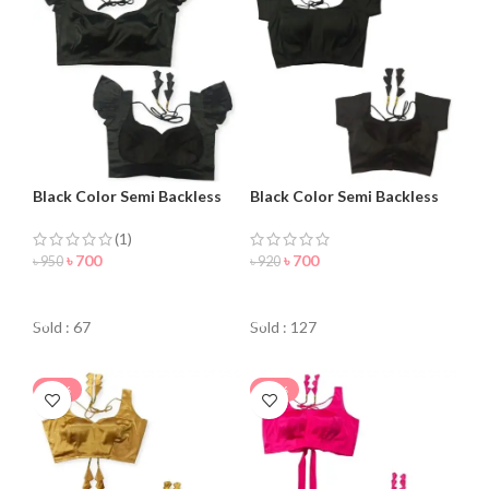
Black Color Semi Backless
Black Color Semi Backless
Blouse for Women
Blouse For Women
(1)
৳
700
৳
700
৳
950
৳
920
ORDER NOW
ORDER NOW
Sold : 67
Sold : 127
-30%
-24%