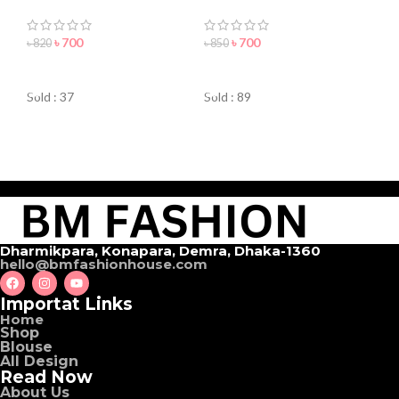
blouse for women
Blouse For Women
৳
700
৳
700
৳
820
৳
850
ORDER NOW
ORDER NOW
Sold : 37
Sold : 89
Dharmikpara, Konapara, Demra, Dhaka-1360
hello@bmfashionhouse.com
Importat Links
Home
Shop
Blouse
All Design
Read Now
About Us