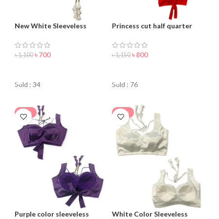
New White Sleeveless
Princess cut half quarter
Blouse For Women
blouse for women
৳
700
৳
800
৳
1,100
৳
1,150
ORDER NOW
ORDER NOW
Sold : 34
Sold : 76
-15%
-18%
Purple color sleeveless
White Color Sleeveless