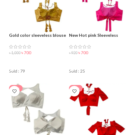
Gold color sleeveless blouse
New Hot pink Sleeveless
for women
Blouse For Women
৳
700
৳
700
৳
1,000
৳
920
ORDER NOW
ORDER NOW
Sold : 79
Sold : 25
-36%
-30%