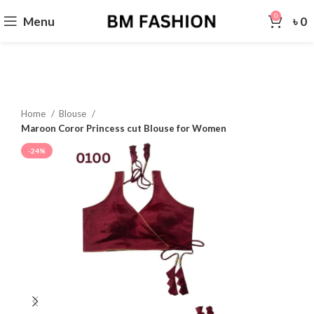
0
Menu
৳
0
Home
Blouse
Maroon Coror Princess cut Blouse for Women
-24%