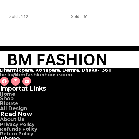
ORDER NOW
ORDER NOW
Sold : 112
Sold : 36
Dharmikpara, Konapara, Demra, Dhaka-1360
hello@bmfashionhouse.com
Importat Links
Home
Shop
Blouse
All Design
Read Now
About Us
Privacy Policy
Refunds Policy
Return Policy
Phone