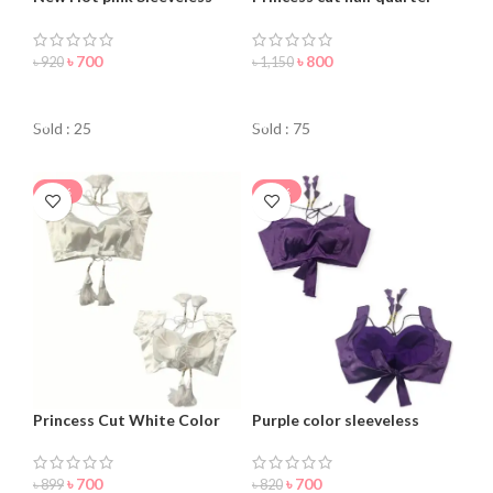
Blouse For Women
blouse for women
৳
700
৳
800
৳
920
৳
1,150
ORDER NOW
ORDER NOW
Sold : 25
Sold : 75
-22%
-15%
Princess Cut White Color
Purple color sleeveless
Backless Blouse For women
blouse for women
৳
700
৳
700
৳
899
৳
820