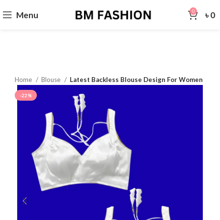
0
Menu
৳
0
Home
Blouse
Latest Backless Blouse Design For Women
-22%