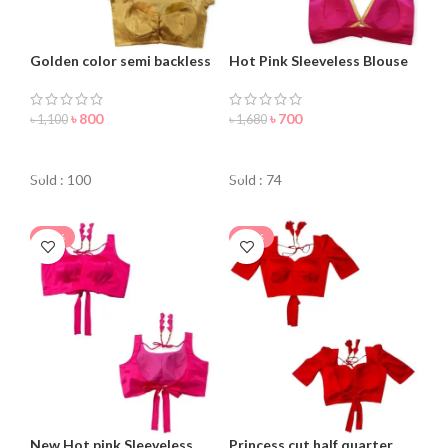
Golden color semi backless
Hot Pink Sleeveless Blouse
blouse for women
For Women
৳
800
৳
700
৳
1,100
৳
1,680
ORDER NOW
ORDER NOW
Sold : 100
Sold : 74
-24%
-30%
New Hot pink Sleeveless
Princess cut half quarter