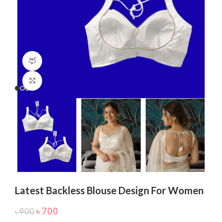
360 product view
Click to enlarge
Latest Backless Blouse Design For Women
৳
700
৳
900