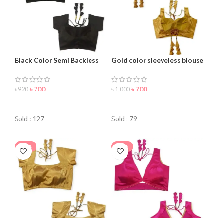
Black Color Semi Backless
Gold color sleeveless blouse
Blouse For Women
for women
৳
700
৳
700
৳
920
৳
1,000
ORDER NOW
ORDER NOW
Sold : 127
Sold : 79
-27%
-58%