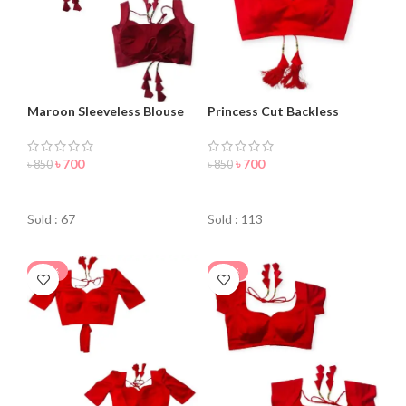
Maroon Sleeveless Blouse
Princess Cut Backless
For Women
Blouse For Women
৳
700
৳
700
৳
850
৳
850
ORDER NOW
ORDER NOW
Sold : 67
Sold : 113
-30%
-15%