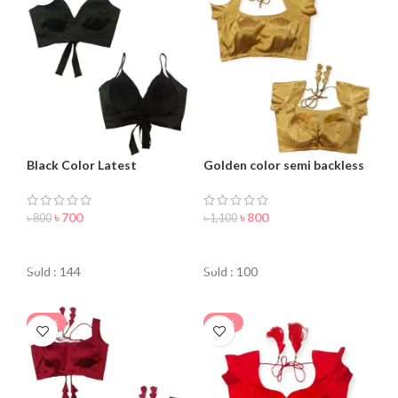
Black Color Latest
Golden color semi backless
Sleeveless Blouse For
blouse for women
Women
৳
700
৳
800
৳
800
৳
1,100
ORDER NOW
ORDER NOW
Sold : 144
Sold : 100
-18%
-18%