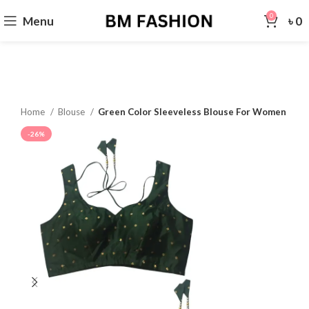
0
Menu
৳
0
Home
Blouse
Green Color Sleeveless Blouse For Women
-26%