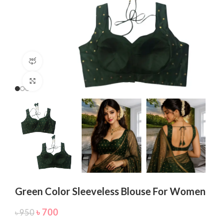
360 product view
Click to enlarge
Green Color Sleeveless Blouse For Women
৳
700
৳
950