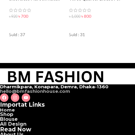
Blouse For Women
Women
৳
700
৳
800
৳
920
৳
1,000
ORDER NOW
ORDER NOW
Sold : 37
Sold : 31
Dharmikpara, Konapara, Demra, Dhaka-1360
hello@bmfashionhouse.com
Importat Links
Home
Shop
Blouse
All Design
Read Now
About Us