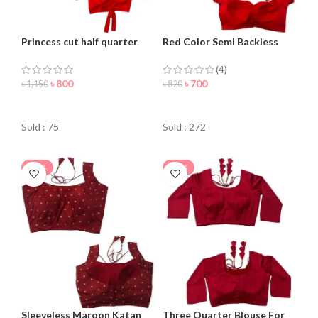
Princess cut half quarter
Red Color Semi Backless
blouse for women
Blouse For Women
(4)
৳
800
৳
700
৳
1,150
৳
820
ORDER NOW
ORDER NOW
Sold : 75
Sold : 272
-24%
-20%
Sleeveless Maroon Katan
Three Quarter Blouse For