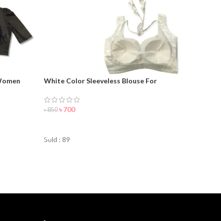
 Women
White Color Sleeveless Blouse For
Women
৳
700
৳
850
ORDER NOW
Sold : 89