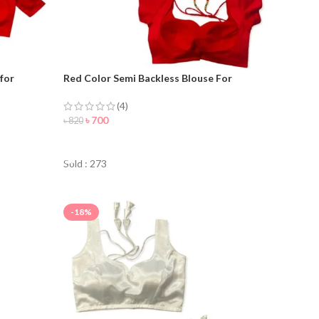
 for
Red Color Semi Backless Blouse For
Women
(4)
৳
700
৳
820
ORDER NOW
Sold : 273
-18%