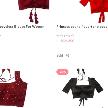
eeveless Blouse For Women
Princess cut half quarter blouse
women
৳
800
৳
1,150
NOW
ORDER NOW
Sold : 76
-30%