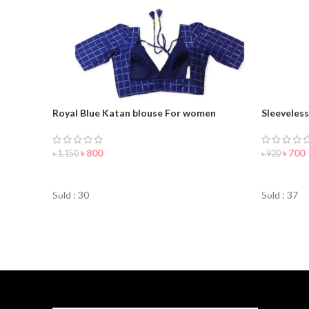
Royal Blue Katan blouse For women
Sleeveles
Women
৳
800
৳
700
৳
1,150
৳
920
ORDER NOW
ORDER 
Sold : 30
Sold : 37