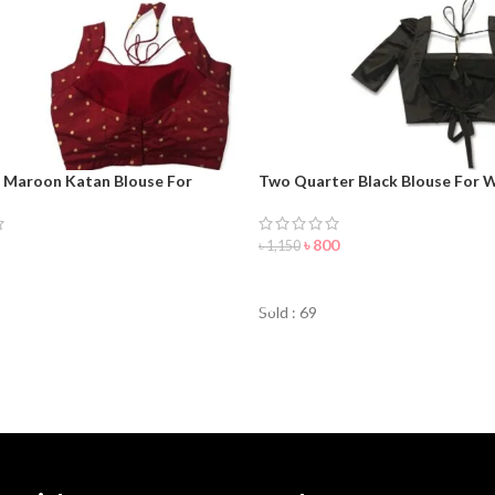
s Maroon Katan Blouse For
Two Quarter Black Blouse For
৳
800
৳
1,150
ORDER NOW
NOW
Sold : 69