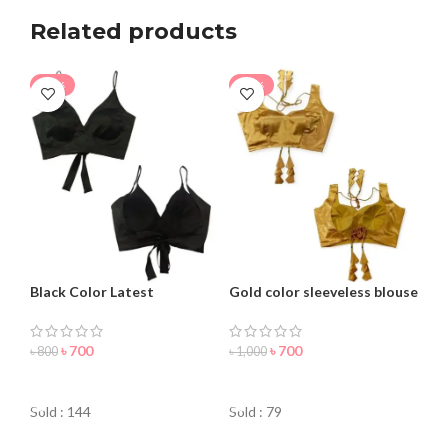
Related products
-13%
-30%
Black Color Latest
Gold color sleeveless blouse
Sleeveless Blouse For
for women
Women
৳
700
৳
700
৳
800
৳
1,000
ORDER NOW
ORDER NOW
Sold : 144
Sold : 79