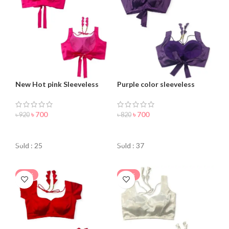
New Hot pink Sleeveless
Purple color sleeveless
Blouse For Women
blouse for women
৳
700
৳
700
৳
920
৳
820
ORDER NOW
ORDER NOW
Sold : 25
Sold : 37
-15%
-18%