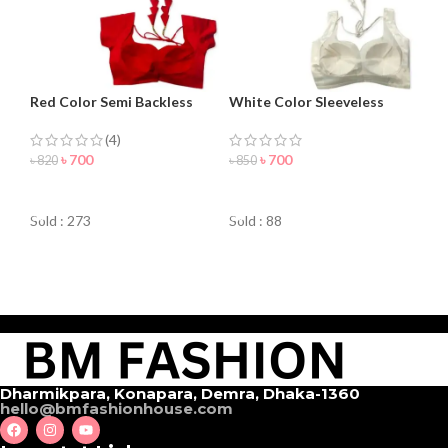
Red Color Semi Backless
White Color Sleeveless
Blouse For Women
Blouse For Women
(4)
৳
700
৳
700
৳
820
৳
850
ORDER NOW
ORDER NOW
Sold : 273
Sold : 88
Dharmikpara, Konapara, Demra, Dhaka-1360
hello@bmfashionhouse.com