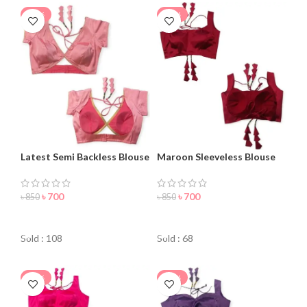
-18%
-18%
Latest Semi Backless Blouse
Maroon Sleeveless Blouse
for Women
For Women
৳
700
৳
700
৳
850
৳
850
ORDER NOW
ORDER NOW
Sold : 108
Sold : 68
-24%
-15%