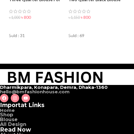
Women
For Women
৳
800
৳
800
৳
1,000
৳
1,150
ORDER NOW
ORDER NOW
Sold : 31
Sold : 69
Dharmikpara, Konapara, Demra, Dhaka-1360
hello@bmfashionhouse.com
Importat Links
Home
Shop
Blouse
All Design
Read Now