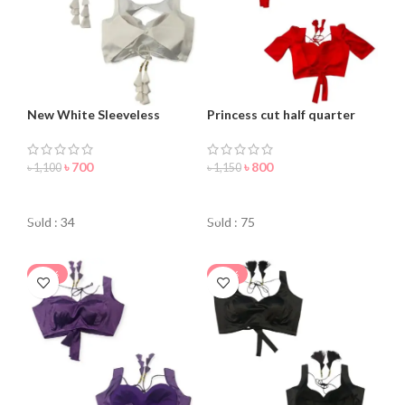
New White Sleeveless
Princess cut half quarter
Blouse For Women
blouse for women
৳
700
৳
800
৳
1,100
৳
1,150
ORDER NOW
ORDER NOW
Sold : 34
Sold : 75
-15%
-24%