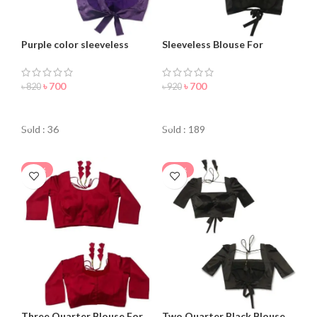
Purple color sleeveless
Sleeveless Blouse For
blouse for women
Women – Best For You
৳
700
৳
700
৳
820
৳
920
ORDER NOW
ORDER NOW
Sold : 36
Sold : 189
-20%
-30%
Three Quarter Blouse For
Two Quarter Black Blouse