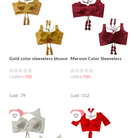
Gold color sleeveless blouse
Maroon Color Sleeveless
for women
Blouse For Women
৳
700
৳
700
৳
1,000
৳
840
ORDER NOW
ORDER NOW
Sold : 79
Sold : 152
-36%
-30%