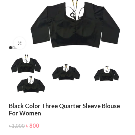
Click to enlarge
Black Color Three Quarter Sleeve Blouse
For Women
৳
800
৳
1,000